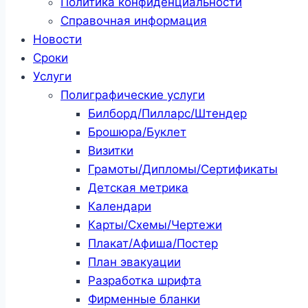
Политика конфиденциальности
Справочная информация
Новости
Сроки
Услуги
Полиграфические услуги
Билборд/Пилларс/Штендер
Брошюра/Буклет
Визитки
Грамоты/Дипломы/Сертификаты
Детская метрика
Календари
Карты/Схемы/Чертежи
Плакат/Афиша/Постер
План эвакуации
Разработка шрифта
Фирменные бланки