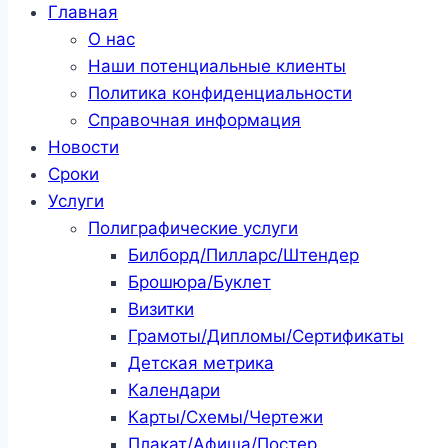
Главная
О нас
Наши потенциальные клиенты
Политика конфиденциальности
Справочная информация
Новости
Сроки
Услуги
Полиграфические услуги
Билборд/Пилларс/Штендер
Брошюра/Буклет
Визитки
Грамоты/Дипломы/Сертификаты
Детская метрика
Календари
Карты/Схемы/Чертежи
Плакат/Афиша/Постер