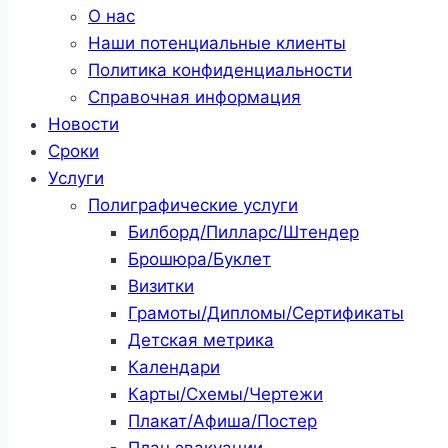
О нас
Наши потенциальные клиенты
Политика конфиденциальности
Справочная информация
Новости
Сроки
Услуги
Полиграфические услуги
Билборд/Пилларс/Штендер
Брошюра/Буклет
Визитки
Грамоты/Дипломы/Сертификаты
Детская метрика
Календари
Карты/Схемы/Чертежи
Плакат/Афиша/Постер
План эвакуации