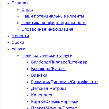
Главная
О нас
Наши потенциальные клиенты
Политика конфиденциальности
Справочная информация
Новости
Сроки
Услуги
Полиграфические услуги
Билборд/Пилларс/Штендер
Брошюра/Буклет
Визитки
Грамоты/Дипломы/Сертификаты
Детская метрика
Календари
Карты/Схемы/Чертежи
Плакат/Афиша/Постер