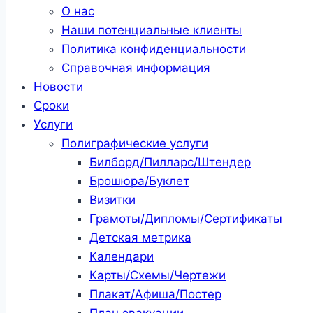
О нас
Наши потенциальные клиенты
Политика конфиденциальности
Справочная информация
Новости
Сроки
Услуги
Полиграфические услуги
Билборд/Пилларс/Штендер
Брошюра/Буклет
Визитки
Грамоты/Дипломы/Сертификаты
Детская метрика
Календари
Карты/Схемы/Чертежи
Плакат/Афиша/Постер
План эвакуации