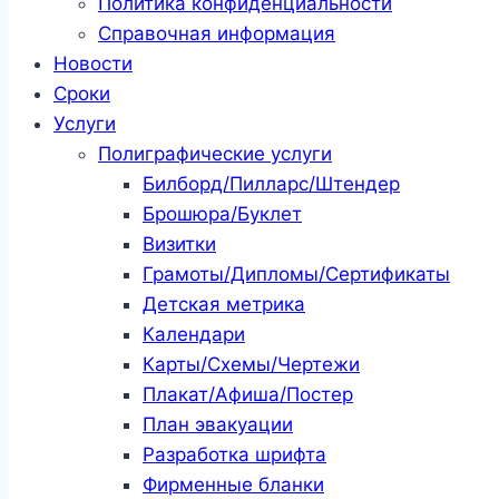
Политика конфиденциальности
Справочная информация
Новости
Сроки
Услуги
Полиграфические услуги
Билборд/Пилларс/Штендер
Брошюра/Буклет
Визитки
Грамоты/Дипломы/Сертификаты
Детская метрика
Календари
Карты/Схемы/Чертежи
Плакат/Афиша/Постер
План эвакуации
Разработка шрифта
Фирменные бланки