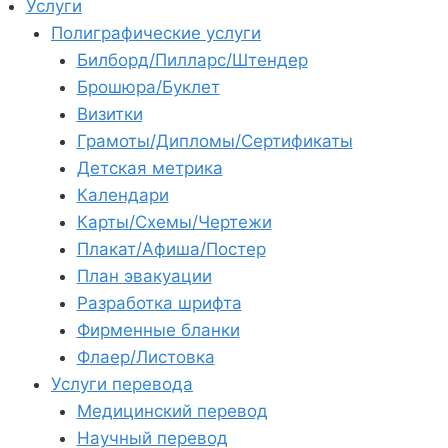
Услуги
Полиграфические услуги
Билборд/Пилларс/Штендер
Брошюра/Буклет
Визитки
Грамоты/Дипломы/Сертификаты
Детская метрика
Календари
Карты/Схемы/Чертежи
Плакат/Афиша/Постер
План эвакуации
Разработка шрифта
Фирменные бланки
Флаер/Листовка
Услуги перевода
Медицинский перевод
Научный перевод