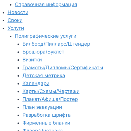
Справочная информация
Новости
Сроки
Услуги
Полиграфические услуги
Билборд/Пилларс/Штендер
Брошюра/Буклет
Визитки
Грамоты/Дипломы/Сертификаты
Детская метрика
Календари
Карты/Схемы/Чертежи
Плакат/Афиша/Постер
План эвакуации
Разработка шрифта
Фирменные бланки
Флаер/Листовка