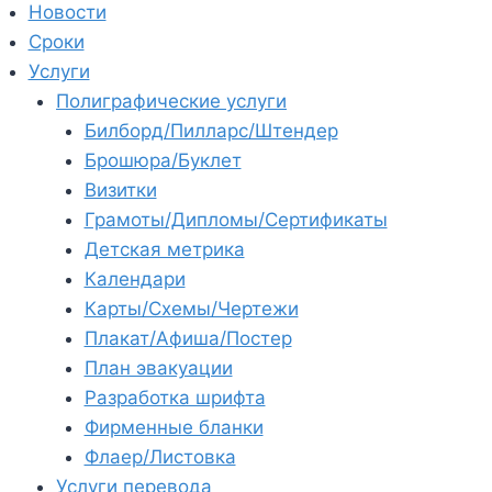
Новости
Сроки
Услуги
Полиграфические услуги
Билборд/Пилларс/Штендер
Брошюра/Буклет
Визитки
Грамоты/Дипломы/Сертификаты
Детская метрика
Календари
Карты/Схемы/Чертежи
Плакат/Афиша/Постер
План эвакуации
Разработка шрифта
Фирменные бланки
Флаер/Листовка
Услуги перевода