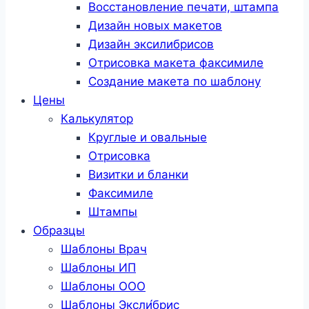
Восстановление печати, штампа
Дизайн новых макетов
Дизайн эксилибрисов
Отрисовка макета факсимиле
Создание макета по шаблону
Цены
Калькулятор
Круглые и овальные
Отрисовка
Визитки и бланки
Факсимиле
Штампы
Образцы
Шаблоны Врач
Шаблоны ИП
Шаблоны ООО
Шаблоны Эксли́брис