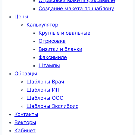
Отрисовка макета факсимиле
Создание макета по шаблону
Цены
Калькулятор
Круглые и овальные
Отрисовка
Визитки и бланки
Факсимиле
Штампы
Образцы
Шаблоны Врач
Шаблоны ИП
Шаблоны ООО
Шаблоны Эксли́брис
Контакты
Векторы
Кабинет