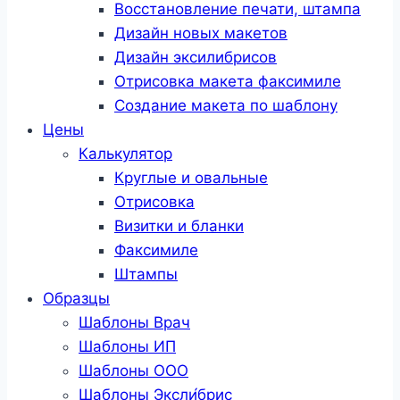
Восстановление печати, штампа
Дизайн новых макетов
Дизайн эксилибрисов
Отрисовка макета факсимиле
Создание макета по шаблону
Цены
Калькулятор
Круглые и овальные
Отрисовка
Визитки и бланки
Факсимиле
Штампы
Образцы
Шаблоны Врач
Шаблоны ИП
Шаблоны ООО
Шаблоны Эксли́брис