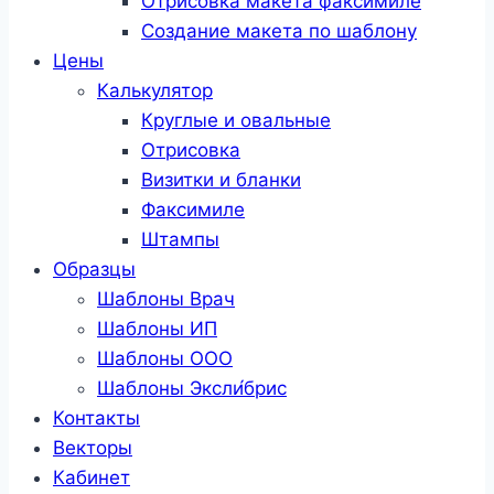
Отрисовка макета факсимиле
Создание макета по шаблону
Цены
Калькулятор
Круглые и овальные
Отрисовка
Визитки и бланки
Факсимиле
Штампы
Образцы
Шаблоны Врач
Шаблоны ИП
Шаблоны ООО
Шаблоны Эксли́брис
Контакты
Векторы
Кабинет