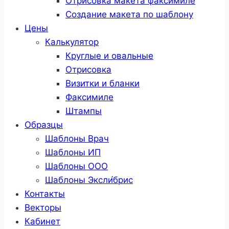
Отрисовка макета факсимиле
Создание макета по шаблону
Цены
Калькулятор
Круглые и овальные
Отрисовка
Визитки и бланки
Факсимиле
Штампы
Образцы
Шаблоны Врач
Шаблоны ИП
Шаблоны ООО
Шаблоны Эксли́брис
Контакты
Векторы
Кабинет