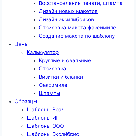
Восстановление печати, штампа
Дизайн новых макетов
Дизайн эксилибрисов
Отрисовка макета факсимиле
Создание макета по шаблону
Цены
Калькулятор
Круглые и овальные
Отрисовка
Визитки и бланки
Факсимиле
Штампы
Образцы
Шаблоны Врач
Шаблоны ИП
Шаблоны ООО
Шаблоны Эксли́брис