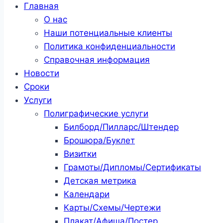
Главная
О нас
Наши потенциальные клиенты
Политика конфиденциальности
Справочная информация
Новости
Сроки
Услуги
Полиграфические услуги
Билборд/Пилларс/Штендер
Брошюра/Буклет
Визитки
Грамоты/Дипломы/Сертификаты
Детская метрика
Календари
Карты/Схемы/Чертежи
Плакат/Афиша/Постер