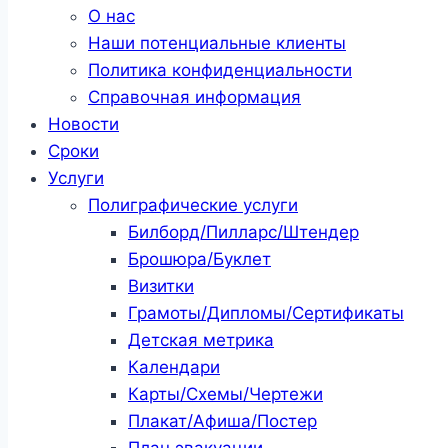
О нас
Наши потенциальные клиенты
Политика конфиденциальности
Справочная информация
Новости
Сроки
Услуги
Полиграфические услуги
Билборд/Пилларс/Штендер
Брошюра/Буклет
Визитки
Грамоты/Дипломы/Сертификаты
Детская метрика
Календари
Карты/Схемы/Чертежи
Плакат/Афиша/Постер
План эвакуации