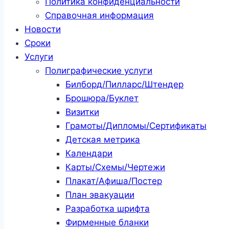
Политика конфиденциальности
Справочная информация
Новости
Сроки
Услуги
Полиграфические услуги
Билборд/Пилларс/Штендер
Брошюра/Буклет
Визитки
Грамоты/Дипломы/Сертификаты
Детская метрика
Календари
Карты/Схемы/Чертежи
Плакат/Афиша/Постер
План эвакуации
Разработка шрифта
Фирменные бланки