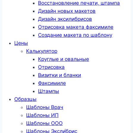
Восстановление печати, штампа
Дизайн новых макетов
Дизайн эксилибрисов
Отрисовка макета факсимиле
Создание макета по шаблону
Цены
Калькулятор
Круглые и овальные
Отрисовка
Визитки и бланки
Факсимиле
Штампы
Образцы
Шаблоны Врач
Шаблоны ИП
Шаблоны ООО
Шаблоны Эксли́брис