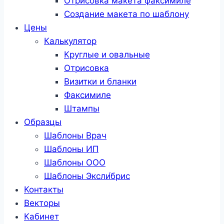
Отрисовка макета факсимиле
Создание макета по шаблону
Цены
Калькулятор
Круглые и овальные
Отрисовка
Визитки и бланки
Факсимиле
Штампы
Образцы
Шаблоны Врач
Шаблоны ИП
Шаблоны ООО
Шаблоны Эксли́брис
Контакты
Векторы
Кабинет