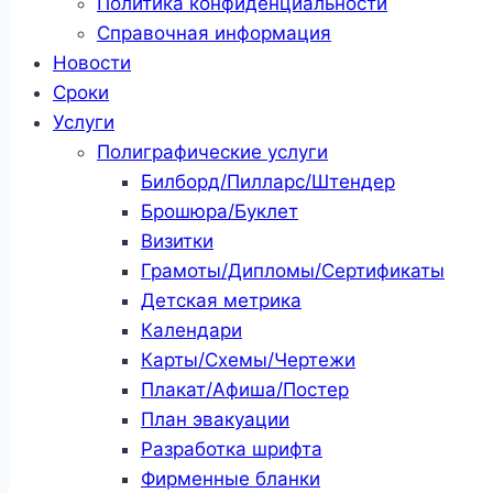
Политика конфиденциальности
Справочная информация
Новости
Сроки
Услуги
Полиграфические услуги
Билборд/Пилларс/Штендер
Брошюра/Буклет
Визитки
Грамоты/Дипломы/Сертификаты
Детская метрика
Календари
Карты/Схемы/Чертежи
Плакат/Афиша/Постер
План эвакуации
Разработка шрифта
Фирменные бланки