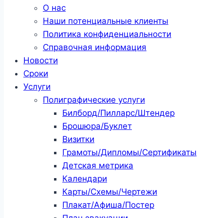
О нас
Наши потенциальные клиенты
Политика конфиденциальности
Справочная информация
Новости
Сроки
Услуги
Полиграфические услуги
Билборд/Пилларс/Штендер
Брошюра/Буклет
Визитки
Грамоты/Дипломы/Сертификаты
Детская метрика
Календари
Карты/Схемы/Чертежи
Плакат/Афиша/Постер
План эвакуации