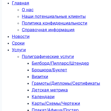
Главная
О нас
Наши потенциальные клиенты
Политика конфиденциальности
Справочная информация
Новости
Сроки
Услуги
Полиграфические услуги
Билборд/Пилларс/Штендер
Брошюра/Буклет
Визитки
Грамоты/Дипломы/Сертификаты
Детская метрика
Календари
Карты/Схемы/Чертежи
Плакат/Афиша/Постер