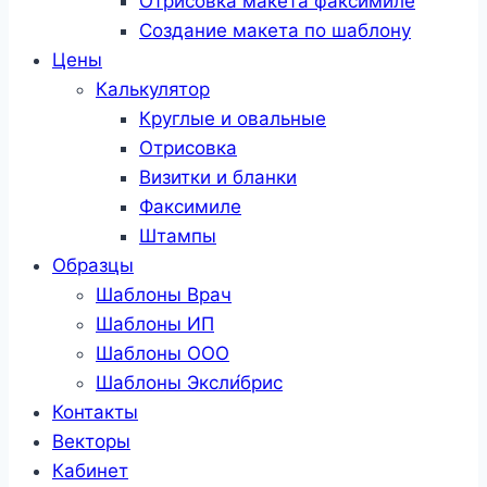
Отрисовка макета факсимиле
Создание макета по шаблону
Цены
Калькулятор
Круглые и овальные
Отрисовка
Визитки и бланки
Факсимиле
Штампы
Образцы
Шаблоны Врач
Шаблоны ИП
Шаблоны ООО
Шаблоны Эксли́брис
Контакты
Векторы
Кабинет