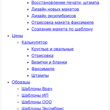
Восстановление печати, штампа
Дизайн новых макетов
Дизайн эксилибрисов
Отрисовка макета факсимиле
Создание макета по шаблону
Цены
Калькулятор
Круглые и овальные
Отрисовка
Визитки и бланки
Факсимиле
Штампы
Образцы
Шаблоны Врач
Шаблоны ИП
Шаблоны ООО
Шаблоны Эксли́брис