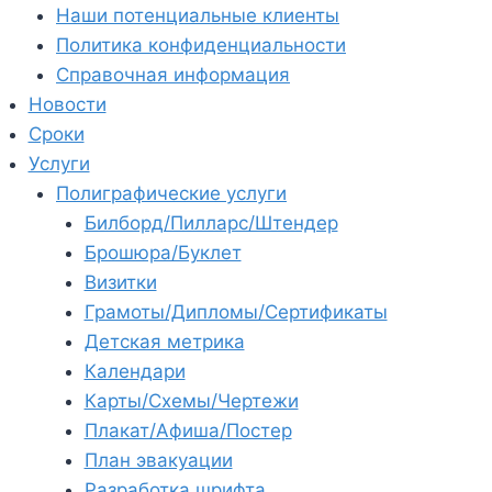
Наши потенциальные клиенты
Политика конфиденциальности
Справочная информация
Новости
Сроки
Услуги
Полиграфические услуги
Билборд/Пилларс/Штендер
Брошюра/Буклет
Визитки
Грамоты/Дипломы/Сертификаты
Детская метрика
Календари
Карты/Схемы/Чертежи
Плакат/Афиша/Постер
План эвакуации
Разработка шрифта