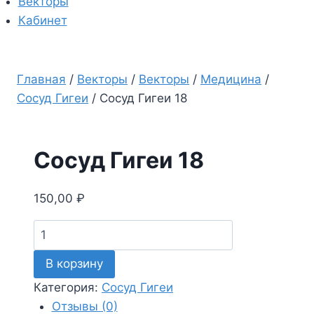
Векторы
Кабинет
Главная
/
Векторы
/
Векторы
/
Медицина
/
Сосуд Гигеи
/
Сосуд Гигеи 18
Сосуд Гигеи 18
150,00
₽
Количество
товара
В корзину
Сосуд
Гигеи
Категория:
Сосуд Гигеи
18
Отзывы (0)