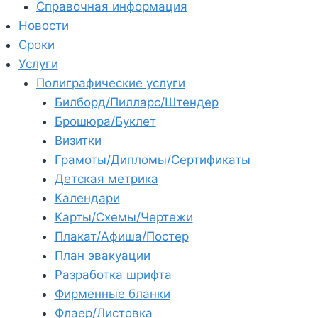
Справочная информация
Новости
Сроки
Услуги
Полиграфические услуги
Билборд/Пилларс/Штендер
Брошюра/Буклет
Визитки
Грамоты/Дипломы/Сертификаты
Детская метрика
Календари
Карты/Схемы/Чертежи
Плакат/Афиша/Постер
План эвакуации
Разработка шрифта
Фирменные бланки
Флаер/Листовка