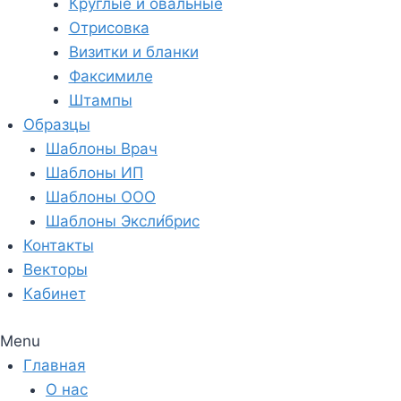
Круглые и овальные
Отрисовка
Визитки и бланки
Факсимиле
Штампы
Образцы
Шаблоны Врач
Шаблоны ИП
Шаблоны ООО
Шаблоны Эксли́брис
Контакты
Векторы
Кабинет
Menu
Главная
О нас