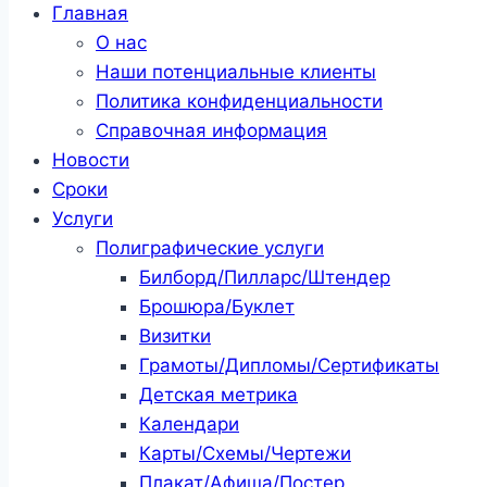
Главная
О нас
Наши потенциальные клиенты
Политика конфиденциальности
Справочная информация
Новости
Сроки
Услуги
Полиграфические услуги
Билборд/Пилларс/Штендер
Брошюра/Буклет
Визитки
Грамоты/Дипломы/Сертификаты
Детская метрика
Календари
Карты/Схемы/Чертежи
Плакат/Афиша/Постер