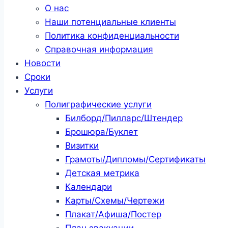
О нас
Наши потенциальные клиенты
Политика конфиденциальности
Справочная информация
Новости
Сроки
Услуги
Полиграфические услуги
Билборд/Пилларс/Штендер
Брошюра/Буклет
Визитки
Грамоты/Дипломы/Сертификаты
Детская метрика
Календари
Карты/Схемы/Чертежи
Плакат/Афиша/Постер
План эвакуации