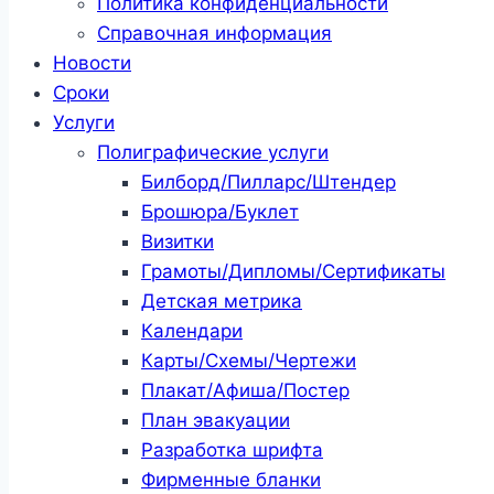
Политика конфиденциальности
Справочная информация
Новости
Сроки
Услуги
Полиграфические услуги
Билборд/Пилларс/Штендер
Брошюра/Буклет
Визитки
Грамоты/Дипломы/Сертификаты
Детская метрика
Календари
Карты/Схемы/Чертежи
Плакат/Афиша/Постер
План эвакуации
Разработка шрифта
Фирменные бланки