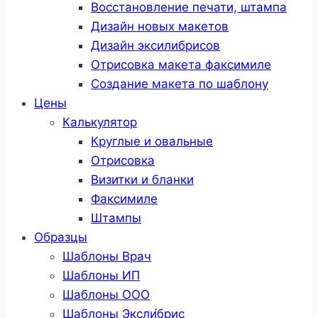
Восстановление печати, штампа
Дизайн новых макетов
Дизайн эксилибрисов
Отрисовка макета факсимиле
Создание макета по шаблону
Цены
Калькулятор
Круглые и овальные
Отрисовка
Визитки и бланки
Факсимиле
Штампы
Образцы
Шаблоны Врач
Шаблоны ИП
Шаблоны ООО
Шаблоны Эксли́брис