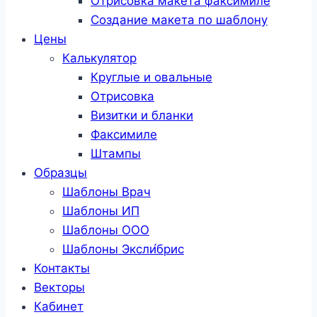
Отрисовка макета факсимиле
Создание макета по шаблону
Цены
Калькулятор
Круглые и овальные
Отрисовка
Визитки и бланки
Факсимиле
Штампы
Образцы
Шаблоны Врач
Шаблоны ИП
Шаблоны ООО
Шаблоны Эксли́брис
Контакты
Векторы
Кабинет