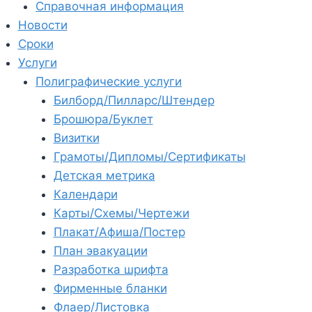
Справочная информация
Новости
Сроки
Услуги
Полиграфические услуги
Билборд/Пилларс/Штендер
Брошюра/Буклет
Визитки
Грамоты/Дипломы/Сертификаты
Детская метрика
Календари
Карты/Схемы/Чертежи
Плакат/Афиша/Постер
План эвакуации
Разработка шрифта
Фирменные бланки
Флаер/Листовка