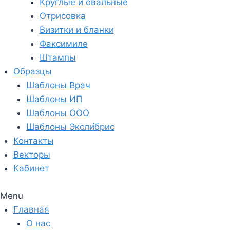
Круглые и овальные
Отрисовка
Визитки и бланки
Факсимиле
Штампы
Образцы
Шаблоны Врач
Шаблоны ИП
Шаблоны ООО
Шаблоны Эксли́брис
Контакты
Векторы
Кабинет
Menu
Главная
О нас