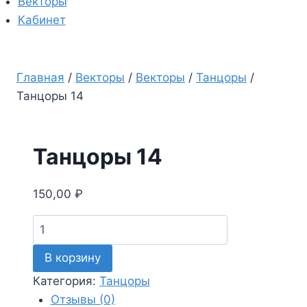
Векторы
Кабинет
Главная
/
Векторы
/
Векторы
/
Танцоры
/
Танцоры 14
Танцоры 14
150,00
₽
Количество
товара
В корзину
Танцоры
14
Категория:
Танцоры
Отзывы (0)