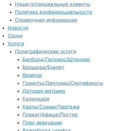
Наши потенциальные клиенты
Политика конфиденциальности
Справочная информация
Новости
Сроки
Услуги
Полиграфические услуги
Билборд/Пилларс/Штендер
Брошюра/Буклет
Визитки
Грамоты/Дипломы/Сертификаты
Детская метрика
Календари
Карты/Схемы/Чертежи
Плакат/Афиша/Постер
План эвакуации
Разработка шрифта