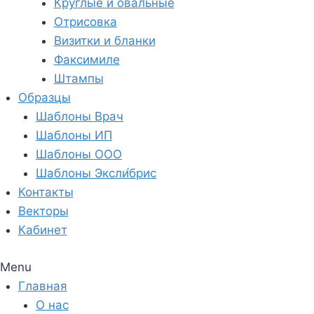
Круглые и овальные
Отрисовка
Визитки и бланки
Факсимиле
Штампы
Образцы
Шаблоны Врач
Шаблоны ИП
Шаблоны ООО
Шаблоны Эксли́брис
Контакты
Векторы
Кабинет
Menu
Главная
О нас