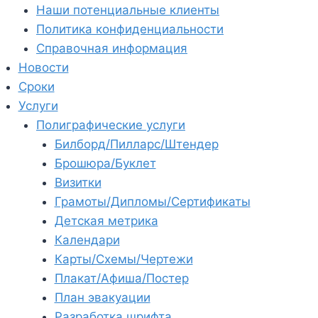
Наши потенциальные клиенты
Политика конфиденциальности
Справочная информация
Новости
Сроки
Услуги
Полиграфические услуги
Билборд/Пилларс/Штендер
Брошюра/Буклет
Визитки
Грамоты/Дипломы/Сертификаты
Детская метрика
Календари
Карты/Схемы/Чертежи
Плакат/Афиша/Постер
План эвакуации
Разработка шрифта