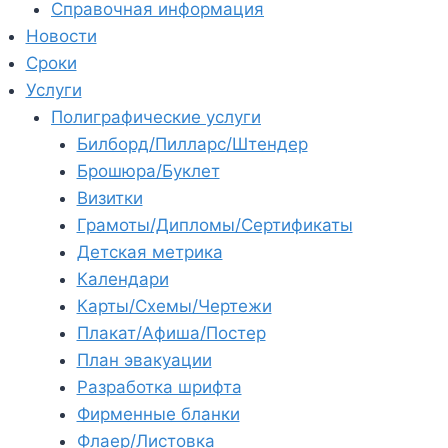
Справочная информация
Новости
Сроки
Услуги
Полиграфические услуги
Билборд/Пилларс/Штендер
Брошюра/Буклет
Визитки
Грамоты/Дипломы/Сертификаты
Детская метрика
Календари
Карты/Схемы/Чертежи
Плакат/Афиша/Постер
План эвакуации
Разработка шрифта
Фирменные бланки
Флаер/Листовка