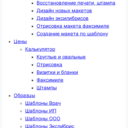
Восстановление печати, штампа
Дизайн новых макетов
Дизайн эксилибрисов
Отрисовка макета факсимиле
Создание макета по шаблону
Цены
Калькулятор
Круглые и овальные
Отрисовка
Визитки и бланки
Факсимиле
Штампы
Образцы
Шаблоны Врач
Шаблоны ИП
Шаблоны ООО
Шаблоны Эксли́брис