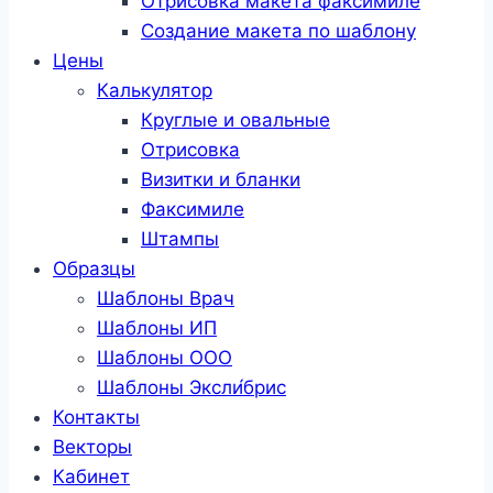
Отрисовка макета факсимиле
Создание макета по шаблону
Цены
Калькулятор
Круглые и овальные
Отрисовка
Визитки и бланки
Факсимиле
Штампы
Образцы
Шаблоны Врач
Шаблоны ИП
Шаблоны ООО
Шаблоны Эксли́брис
Контакты
Векторы
Кабинет