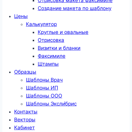
Отрисовка макета факсимиле
Создание макета по шаблону
Цены
Калькулятор
Круглые и овальные
Отрисовка
Визитки и бланки
Факсимиле
Штампы
Образцы
Шаблоны Врач
Шаблоны ИП
Шаблоны ООО
Шаблоны Эксли́брис
Контакты
Векторы
Кабинет