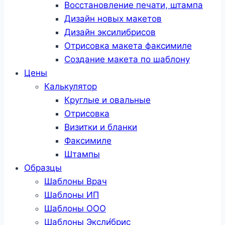
Восстановление печати, штампа
Дизайн новых макетов
Дизайн эксилибрисов
Отрисовка макета факсимиле
Создание макета по шаблону
Цены
Калькулятор
Круглые и овальные
Отрисовка
Визитки и бланки
Факсимиле
Штампы
Образцы
Шаблоны Врач
Шаблоны ИП
Шаблоны ООО
Шаблоны Эксли́брис