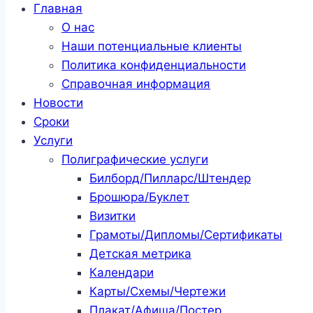
Главная
О нас
Наши потенциальные клиенты
Политика конфиденциальности
Справочная информация
Новости
Сроки
Услуги
Полиграфические услуги
Билборд/Пилларс/Штендер
Брошюра/Буклет
Визитки
Грамоты/Дипломы/Сертификаты
Детская метрика
Календари
Карты/Схемы/Чертежи
Плакат/Афиша/Постер