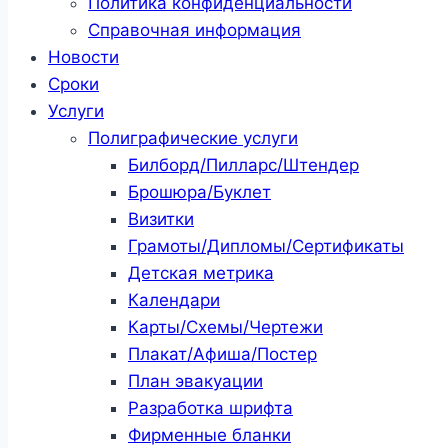
Политика конфиденциальности
Справочная информация
Новости
Сроки
Услуги
Полиграфические услуги
Билборд/Пилларс/Штендер
Брошюра/Буклет
Визитки
Грамоты/Дипломы/Сертификаты
Детская метрика
Календари
Карты/Схемы/Чертежи
Плакат/Афиша/Постер
План эвакуации
Разработка шрифта
Фирменные бланки