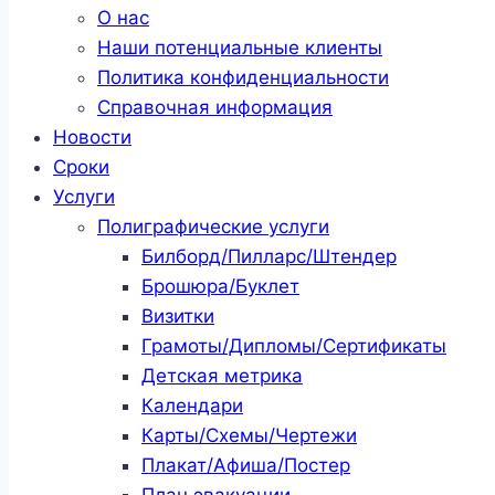
О нас
Наши потенциальные клиенты
Политика конфиденциальности
Справочная информация
Новости
Сроки
Услуги
Полиграфические услуги
Билборд/Пилларс/Штендер
Брошюра/Буклет
Визитки
Грамоты/Дипломы/Сертификаты
Детская метрика
Календари
Карты/Схемы/Чертежи
Плакат/Афиша/Постер
План эвакуации