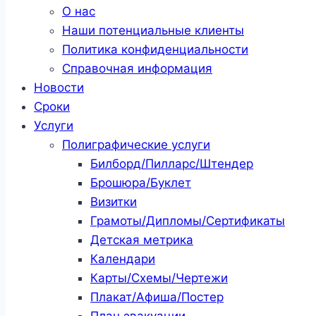
О нас
Наши потенциальные клиенты
Политика конфиденциальности
Справочная информация
Новости
Сроки
Услуги
Полиграфические услуги
Билборд/Пилларс/Штендер
Брошюра/Буклет
Визитки
Грамоты/Дипломы/Сертификаты
Детская метрика
Календари
Карты/Схемы/Чертежи
Плакат/Афиша/Постер
План эвакуации