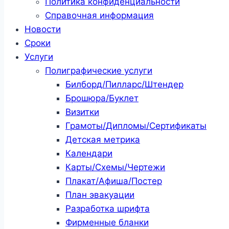
Политика конфиденциальности
Справочная информация
Новости
Сроки
Услуги
Полиграфические услуги
Билборд/Пилларс/Штендер
Брошюра/Буклет
Визитки
Грамоты/Дипломы/Сертификаты
Детская метрика
Календари
Карты/Схемы/Чертежи
Плакат/Афиша/Постер
План эвакуации
Разработка шрифта
Фирменные бланки