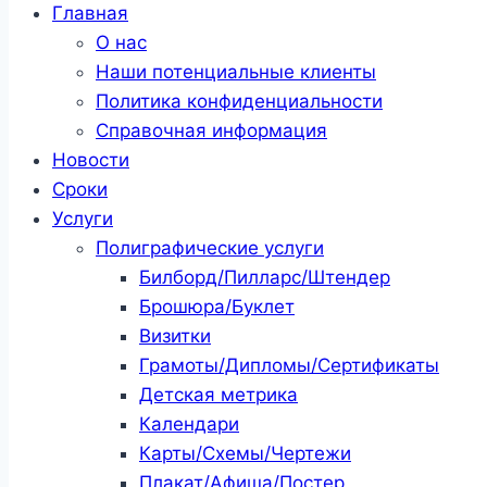
Главная
О нас
Наши потенциальные клиенты
Политика конфиденциальности
Справочная информация
Новости
Сроки
Услуги
Полиграфические услуги
Билборд/Пилларс/Штендер
Брошюра/Буклет
Визитки
Грамоты/Дипломы/Сертификаты
Детская метрика
Календари
Карты/Схемы/Чертежи
Плакат/Афиша/Постер