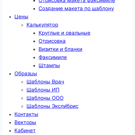
Отрисовка макета факсимиле
Создание макета по шаблону
Цены
Калькулятор
Круглые и овальные
Отрисовка
Визитки и бланки
Факсимиле
Штампы
Образцы
Шаблоны Врач
Шаблоны ИП
Шаблоны ООО
Шаблоны Эксли́брис
Контакты
Векторы
Кабинет