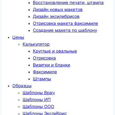
Восстановление печати, штампа
Дизайн новых макетов
Дизайн эксилибрисов
Отрисовка макета факсимиле
Создание макета по шаблону
Цены
Калькулятор
Круглые и овальные
Отрисовка
Визитки и бланки
Факсимиле
Штампы
Образцы
Шаблоны Врач
Шаблоны ИП
Шаблоны ООО
Шаблоны Эксли́брис