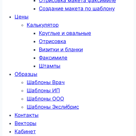
Отрисовка макета факсимиле
Создание макета по шаблону
Цены
Калькулятор
Круглые и овальные
Отрисовка
Визитки и бланки
Факсимиле
Штампы
Образцы
Шаблоны Врач
Шаблоны ИП
Шаблоны ООО
Шаблоны Эксли́брис
Контакты
Векторы
Кабинет