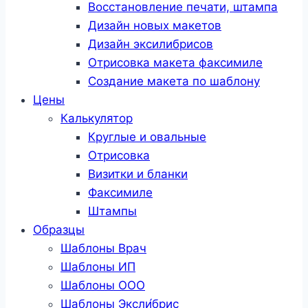
Восстановление печати, штампа
Дизайн новых макетов
Дизайн эксилибрисов
Отрисовка макета факсимиле
Создание макета по шаблону
Цены
Калькулятор
Круглые и овальные
Отрисовка
Визитки и бланки
Факсимиле
Штампы
Образцы
Шаблоны Врач
Шаблоны ИП
Шаблоны ООО
Шаблоны Эксли́брис